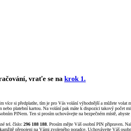
ačování, vraťe se na
krok 1.
ím více si předplatíte, tím je pro Vás volání výhodnější a můžete volat
nebo platební kartou. Na volání pak máte k dispozici takový počet minu
ním PINem. Ten si prosím uchovávejte na bezpečném místě, abyste tak 
é tel. číslo:
296 188 188
. Prosím mějte Váš osobní PIN připraven. Nah
 okamžitě přepojeni na Vámi zvoleného poradce. Uchovávejte Váš osobní