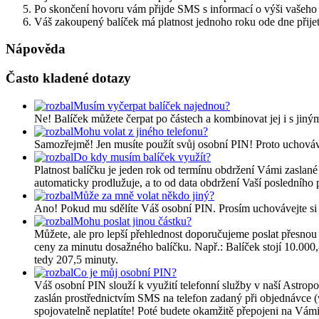
Po skončení hovoru vám přijde SMS s informací o výši vašeho 
Váš zakoupený balíček má platnost jednoho roku ode dne přijetí
Nápověda
Často kladené dotazy
Musím vyčerpat balíček najednou?
Ne! Balíček můžete čerpat po částech a kombinovat jej i s jiný
Mohu volat z jiného telefonu?
Samozřejmě! Jen musíte použít svůj osobní PIN! Proto uchováve
Do kdy musím balíček využít?
Platnost balíčku je jeden rok od termínu obdržení Vámi zaslané
automaticky prodlužuje, a to od data obdržení Vaší posledního
Může za mně volat někdo jiný?
Ano! Pokud mu sdělíte Váš osobní PIN. Prosím uchovávejte si 
Mohu poslat jinou částku?
Můžete, ale pro lepší přehlednost doporučujeme poslat přesnou 
ceny za minutu dosažného balíčku. Např.: Balíček stojí 10.000,
tedy 207,5 minuty.
Co je můj osobní PIN?
Váš osobní PIN slouží k využití telefonní služby v naší Astr
zaslán prostřednictvím SMS na telefon zadaný při objednávce (v
spojovatelně neplatíte! Poté budete okamžitě přepojeni na Vám