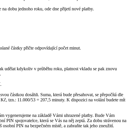
 na dobu jednoho roku, ode dne přijetí nové platby.
lané částky přičte odpovídající počet minut.
tak udělat kdykoliv v průběhu roku, platnost vkladu se pak znovu
.
.
svou částkou dosáhli. Suma, která bude přesahovat, se přepočítá dle
Kč, tzn.: 11.000/53 = 207,5 minuty. K dispozici na volání budete mít
IN Vám vygenerujeme na základě Vámi uhrazené platby. Bude Vám
bní PIN spojovatelce, která se Vás na něj zeptá. Za dobu strávenou na
 osobní PIN na bezpečném místě, a zabraňte tak jeho zneužití.