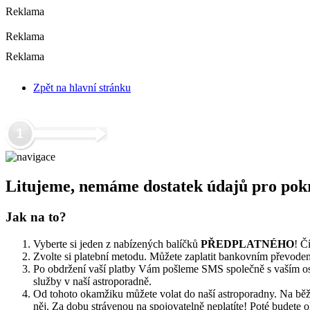
Reklama
Reklama
Reklama
Zpět na hlavní stránku
Litujeme, nemáme dostatek údajů pro pokr
Jak na to?
Vyberte si jeden z nabízených balíčků
PŘEDPLATNÉHO
! Č
Zvolte si platební metodu. Můžete zaplatit bankovním převodem 
Po obdržení vaší platby Vám pošleme SMS společně s vaším osob
služby v naší astroporadně.
Od tohoto okamžiku můžete volat do naší astroporadny. Na běžn
něj. Za dobu strávenou na spojovatelně neplatíte! Poté budete