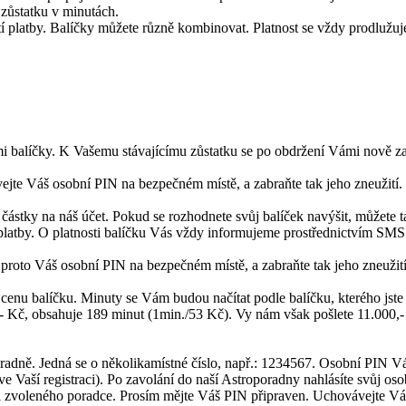
zůstatku v minutách.
 platby. Balíčky můžete různě kombinovat. Platnost se vždy prodlužuje
mi balíčky. K Vašemu stávajícímu zůstatku se po obdržení Vámi nově zas
jte Váš osobní PIN na bezpečném místě, a zabraňte tak jeho zneužití.
 částky na náš účet. Pokud se rozhodnete svůj balíček navýšit, můžete 
 platby. O platnosti balíčku Vás vždy informujeme prostřednictvím SMS
proto Váš osobní PIN na bezpečném místě, a zabraňte tak jeho zneužití
cenu balíčku. Minuty se Vám budou načítat podle balíčku, kterého jste 
- Kč, obsahuje 189 minut (1min./53 Kč). Vy nám však pošlete 11.000,- 
oporadně. Jedná se o několikamístné číslo, např.: 1234567. Osobní P
e Vaší registraci). Po zavolání do naší Astroporadny nahlásíte svůj oso
i zvoleného poradce. Prosím mějte Váš PIN připraven. Uchovávejte Váš