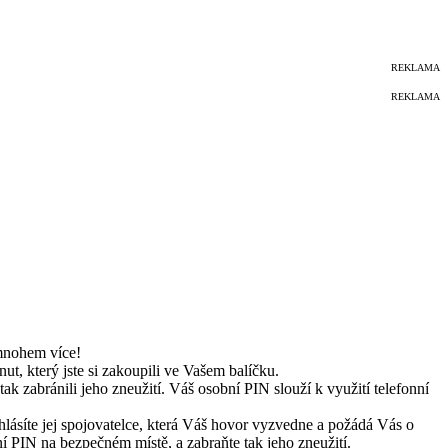
REKLAMA
REKLAMA
 mnohem více!
t, který jste si zakoupili ve Vašem balíčku.
zabránili jeho zneužití. Váš osobní PIN slouží k využití telefonní
lásíte jej spojovatelce, která Váš hovor vyzvedne a požádá Vás o
 PIN na bezpečném místě, a zabraňte tak jeho zneužití.